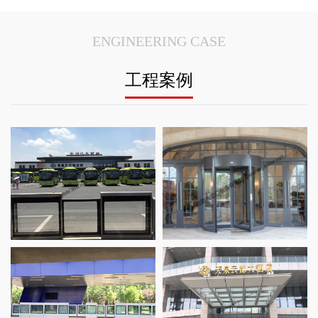
ENGINEERING CASE
工程案例
名轩宾馆项
RT安全门案例_亳州汽车站项目
苏州三翼自动旋转门案例_苏
成都磁悬
汉十线高铁
T站台安全门案例_济南BRT城市快
南京溧水两翼旋转门案例_溧
江苏两翼