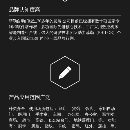
品牌认知度高
菲勒自动门经过20多年的发展,公司目前已经拥有数十项国家专
利和软件著作权，多项国际先进核心技术，工厂采用数控机床
智能制造生产线，强大的研发技术团队助力菲勒（PHILOR）企
业步入国际自动门行业一线品牌行列。
产品应用范围广泛
种类齐全：使用场所包括：
酒店
、
宾馆
、
饭店
、
家用自动
门
、
医用门
、
手术室
、
车间
、
办公楼
、
办公室
、
写字楼
、
商场
、
超市
、
高铁
、
BRT站台门
、
地铁屏蔽门
、等。 功能
有：
刷卡
、
脚踏
、
指纹
、
掌纹
、
密码
、
红外
、
遥控
、等。