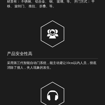
材质有：
不锈钢
、
铝合金
、
铜
、
玻璃
、等。 开门方式：
平
移
、
旋转门
、
推拉
、
折叠
、等。
产品安全性高
采用第三代智能自动门系统，能主动避让10cm以内人员，彻底
消除了撞人，夹人现象的发生。